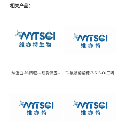
相关产品：
球蛋白-N-四糖---现货供应--
D-氨基葡萄糖-2-N,6-O-二硫
-75660-79-6
酸盐钠盐---202266-99-7