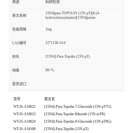
用途
科研检测
15N4]para-TOPOLIN (15N-pT)[6-(4-
英文名称
hydroxybenzylamino)[15N4]purine
1mg
包装规格
2271138-14-6
CAS编号
[15N4]-Para-Topolin (15N-pT)
别名
98+%
纯度
是否进口
货号
英文名
WT-IS-A18022
[15N4]-Para-Topolin-7-Glucoside (15N-pT7G)
WT-IS-A18023
[15N4]-Para-Topolin Riboside (15N-mTR)
WT-IS-A18024
[15N4]-Para-Topolin-9-Glucoside (15N-pT9G)
WT-IS-A18108
[15N4]-Para-Topolin (15N-pT)