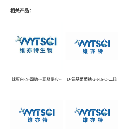
相关产品：
球蛋白-N-四糖---现货供应--
D-氨基葡萄糖-2-N,6-O-二硫
-75660-79-6
酸盐钠盐---202266-99-7