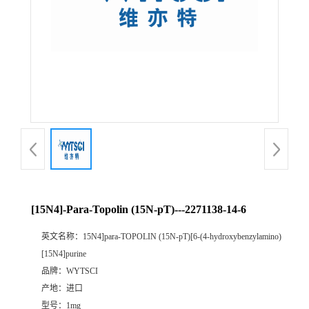
[15N4]-Para-Topolin (15N-pT)---2271138-14-6
英文名称：
15N4]para-TOPOLIN (15N-pT)[6-(4-hydroxybenzylamino)
[15N4]purine
品牌：
WYTSCI
产地：
进口
型号：
1mg