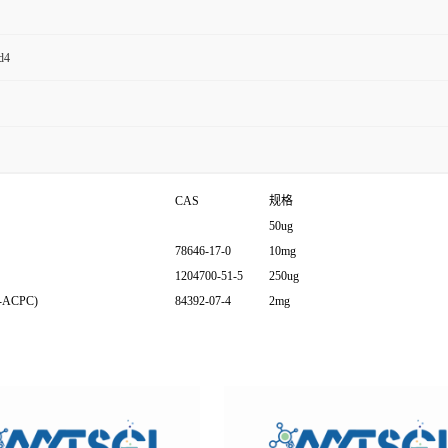
d4
CAS
规格
50ug
78646-17-0
10mg
1204700-51-5
250ug
-ACPC)
84392-07-4
2mg