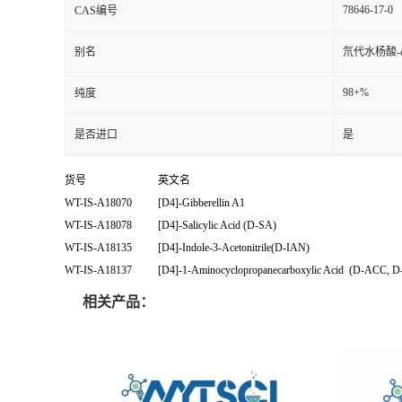
78646-17-0
CAS编号
别名
氘代水杨酸-
98+%
纯度
是否进口
是
货号
英文名
WT-IS-A18070
[D4]-Gibberellin A1
WT-IS-A18078
[D4]-Salicylic Acid (D-SA)
WT-IS-A18135
[D4]-Indole-3-Acetonitrile(D-IAN)
WT-IS-A18137
[D4]-1-Aminocyclopropanecarboxylic Acid
(D-ACC, D
相关产品：