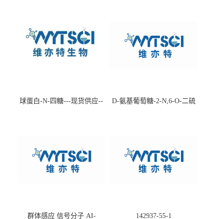
球蛋白-N-四糖---现货供应--
D-氨基葡萄糖-2-N,6-O-二硫
-75660-79-6
酸盐钠盐---202266-99-7
群体感应 信号分子 AI-
142937-55-1