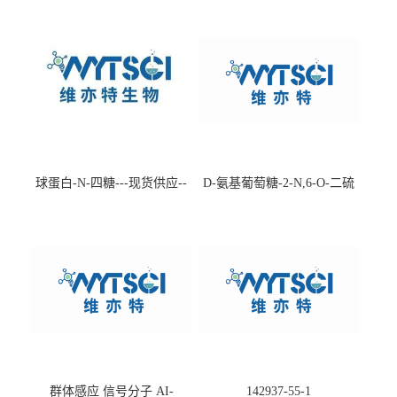
球蛋白-N-四糖---现货供应--
D-氨基葡萄糖-2-N,6-O-二硫
-75660-79-6
酸盐钠盐---202266-99-7
群体感应 信号分子 AI-
142937-55-1