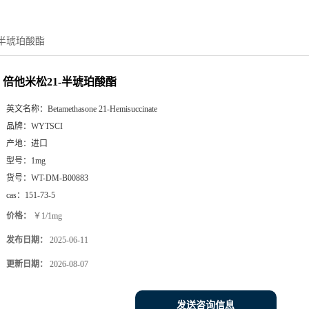
-半琥珀酸酯
倍他米松21-半琥珀酸酯
英文名称：
Betamethasone 21-Hemisuccinate
品牌：
WYTSCI
产地：
进口
型号：
1mg
货号：
WT-DM-B00883
cas：
151-73-5
价格：
￥1/1mg
发布日期：
2025-06-11
更新日期：
2026-08-07
发送咨询信息