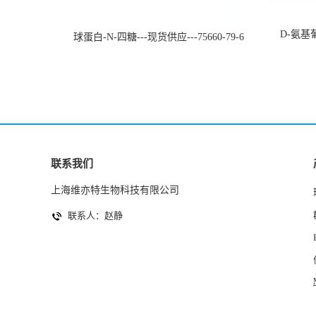
D-氨基葡
球蛋白-N-四糖---现货供应---75660-79-6
联系我们
上海维亦特生物科技有限公司
联系人：赵静