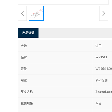
产品详请
产地
进口
WYTSCI
品牌
WT-DM-B00
货号
用途
科研检测
Betamethason
英文名称
1mg
包装规格