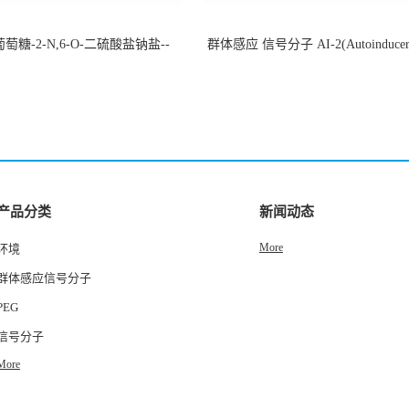
萄糖-2-N,6-O-二硫酸盐钠盐--
群体感应 信号分子 AI-2(Autoinducer 
-202266-99-7
货
产品分类
新闻动态
More
环境
群体感应信号分子
PEG
信号分子
More