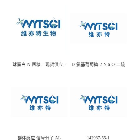
球蛋白-N-四糖---现货供应--
D-氨基葡萄糖-2-N,6-O-二硫
-75660-79-6
酸盐钠盐---202266-99-7
群体感应 信号分子 AI-
142937-55-1