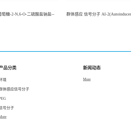
萄糖-2-N,6-O-二硫酸盐钠盐--
群体感应 信号分子 AI-2(Autoinducer 
-202266-99-7
货
产品分类
新闻动态
More
环境
群体感应信号分子
PEG
信号分子
More