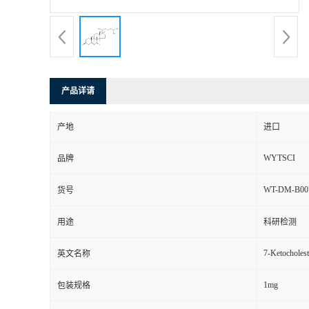
产品详请
产地
进口
WYTSCI
品牌
WT-DM-B00
货号
用途
科研检测
7-Ketocholest
英文名称
1mg
包装规格