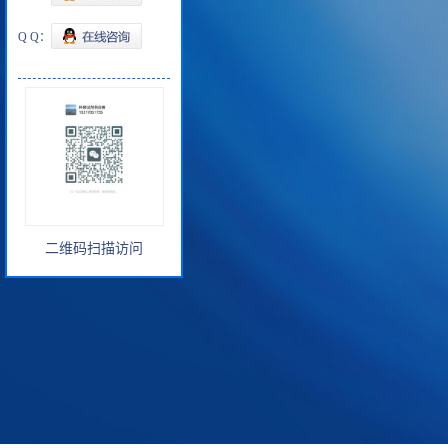
Q Q：
二维码扫描访问