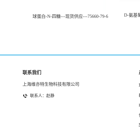
D-氨基葡
球蛋白-N-四糖---现货供应---75660-79-6
联系我们
上海维亦特生物科技有限公司
联系人：赵静