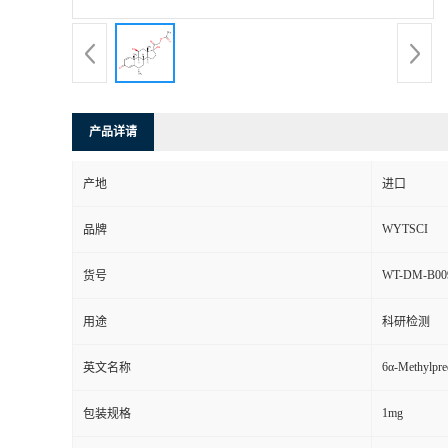
产品详请
产地
进口
WYTSCI
品牌
WT-DM-B00
货号
用途
科研检测
6α-Methylpre
英文名称
1mg
包装规格