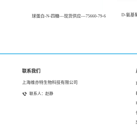
D-氨基葡
球蛋白-N-四糖---现货供应---75660-79-6
联系我们
上海维亦特生物科技有限公司
联系人：赵静