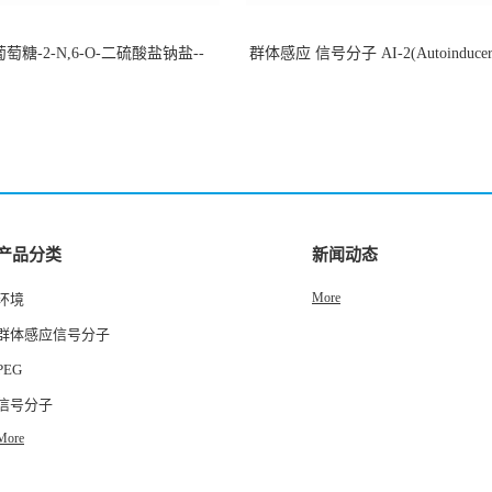
萄糖-2-N,6-O-二硫酸盐钠盐--
群体感应 信号分子 AI-2(Autoinducer 
-202266-99-7
货
产品分类
新闻动态
More
环境
群体感应信号分子
PEG
信号分子
More