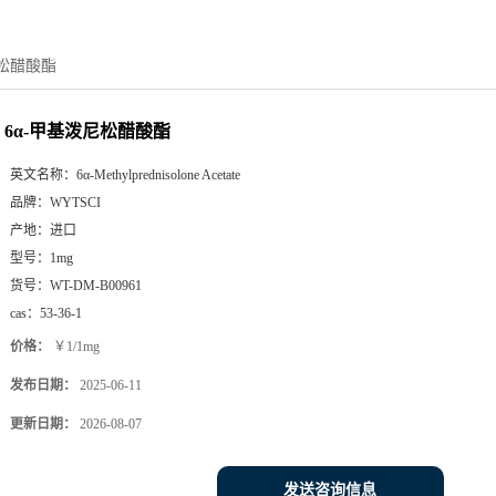
尼松醋酸酯
6α-甲基泼尼松醋酸酯
英文名称：
6α-Methylprednisolone Acetate
品牌：
WYTSCI
产地：
进口
型号：
1mg
货号：
WT-DM-B00961
cas：
53-36-1
价格：
￥1/1mg
发布日期：
2025-06-11
更新日期：
2026-08-07
发送咨询信息