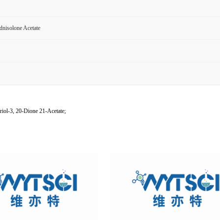
dnisolone Acetate
iol-3, 20-Dione 21-Acetate;