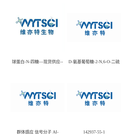
球蛋白-N-四糖---现货供应--
D-氨基葡萄糖-2-N,6-O-二硫
-75660-79-6
酸盐钠盐---202266-99-7
群体感应 信号分子 AI-
142937-55-1