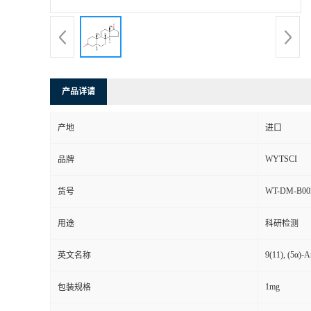
产品详请
产地
进口
WYTSCI
品牌
WT-DM-B00
货号
用途
科研检测
9(11), (5α)-A
英文名称
1mg
包装规格