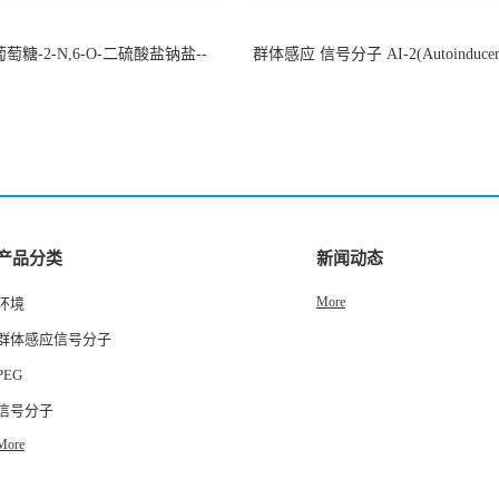
萄糖-2-N,6-O-二硫酸盐钠盐--
群体感应 信号分子 AI-2(Autoinducer 
-202266-99-7
货
产品分类
新闻动态
More
环境
群体感应信号分子
PEG
信号分子
More