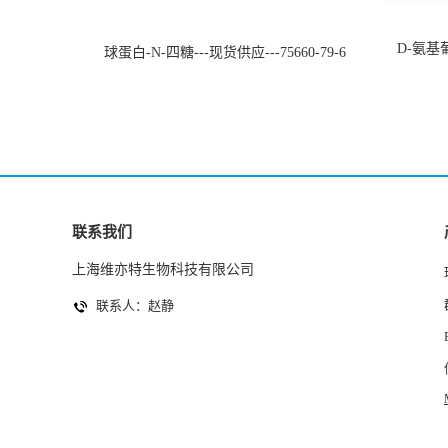
D-氨基葡
球蛋白-N-四糖---现货供应---75660-79-6
联系我们
上海维亦特生物科技有限公司
联系人：赵静