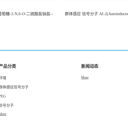
萄糖-2-N,6-O-二硫酸盐钠盐--
群体感应 信号分子 AI-2(Autoinducer 
-202266-99-7
货
产品分类
新闻动态
More
环境
群体感应信号分子
PEG
信号分子
More