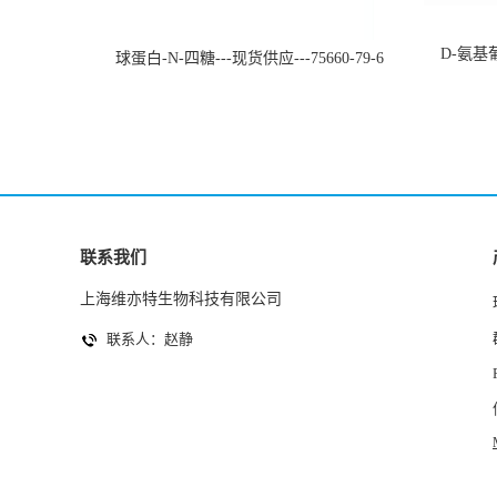
D-氨基葡
球蛋白-N-四糖---现货供应---75660-79-6
联系我们
上海维亦特生物科技有限公司
联系人：赵静