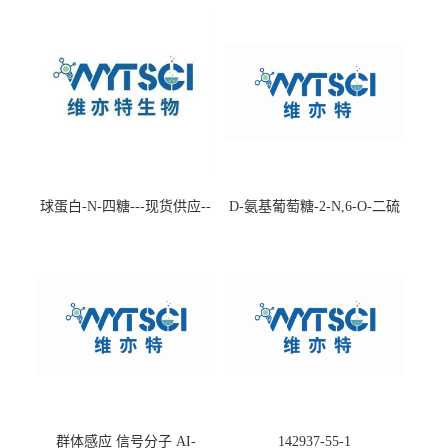
球蛋白-N-四糖---现货供应--
D-氨基葡萄糖-2-N,6-O-二硫
-75660-79-6
酸盐钠盐---202266-99-7
群体感应 信号分子 AI-
142937-55-1