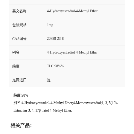
4-Hydroxyestradiol-4-Methyl Ether
英文名称
1mg
包装规格
26788-23-8
CAS编号
4-Hydroxyestradiol-4-Methyl Ether
别名
TLC 98%%
纯度
是否进口
是
纯度:98%
别名:4-Hydroxyestradiol-4-Methyl Ether;4-Methoxyestradiol;1, 3, 5(10)-
Estratrien-3, 4, 17β-Triol 4-Methyl Ether;
相关产品：