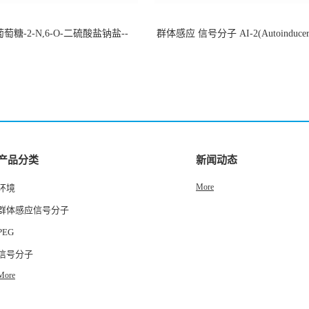
萄糖-2-N,6-O-二硫酸盐钠盐--
群体感应 信号分子 AI-2(Autoinducer 
-202266-99-7
货
产品分类
新闻动态
More
环境
群体感应信号分子
PEG
信号分子
More