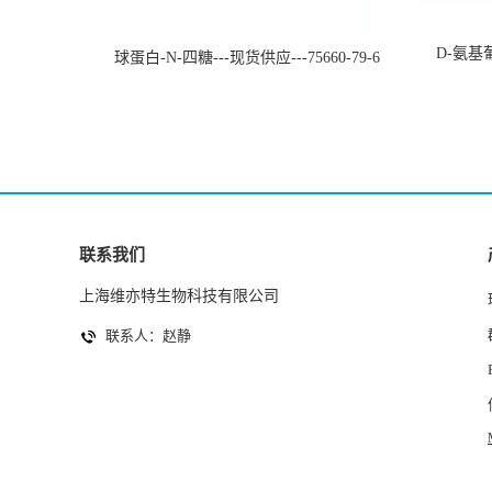
D-氨基葡
球蛋白-N-四糖---现货供应---75660-79-6
联系我们
上海维亦特生物科技有限公司
联系人：赵静