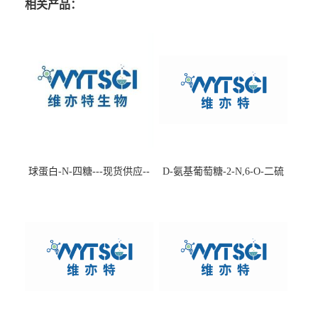
相关产品：
球蛋白-N-四糖---现货供应--
D-氨基葡萄糖-2-N,6-O-二硫
-75660-79-6
酸盐钠盐---202266-99-7