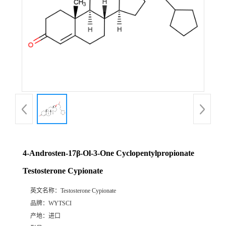
4-Androsten-17β-Ol-3-One Cyclopentylpropionate
Testosterone Cypionate
英文名称：
Testosterone Cypionate
品牌：
WYTSCI
产地：
进口