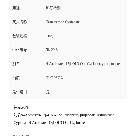
用途
科研检测
Testosterone Cypionate
英文名称
1mg
包装规格
58-20-8
CAS编号
4-Androsten-17β-Ol-3-One Cyclopentylpropionate
别名
TLC 98%%
纯度
是否进口
是
纯度:98%
别名:4-Androsten-17β-Ol-3-One Cyclopentylpropionate;Testosterone
Cypionate;4-Androsten-17β-Ol-3-One Cypionate;