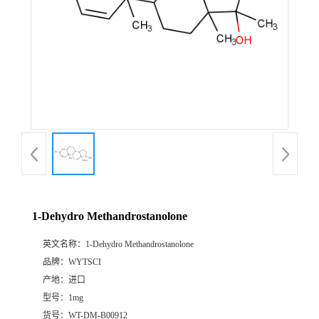
1-Dehydro Methandrostanolone
英文名称：
1-Dehydro Methandrostanolone
品牌：
WYTSCI
产地：
进口
型号：
1mg
货号：
WT-DM-B00912