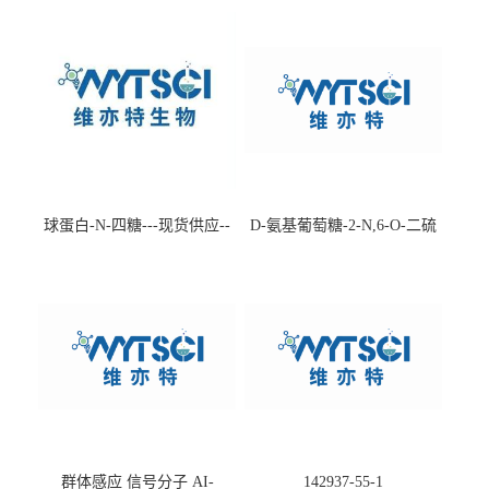
球蛋白-N-四糖---现货供应--
D-氨基葡萄糖-2-N,6-O-二硫
-75660-79-6
酸盐钠盐---202266-99-7
群体感应 信号分子 AI-
142937-55-1