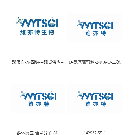
球蛋白-N-四糖---现货供应--
D-氨基葡萄糖-2-N,6-O-二硫
-75660-79-6
酸盐钠盐---202266-99-7
群体感应 信号分子 AI-
142937-55-1