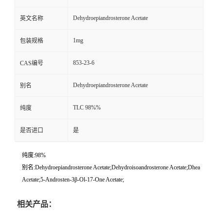
Dehydroepiandrosterone Acetate
英文名称
1mg
包装规格
853-23-6
CAS编号
Dehydroepiandrosterone Acetate
别名
TLC 98%%
纯度
是否进口
是
纯度:98%
别名:Dehydroepiandrosterone Acetate;Dehydroisoandrosterone Acetate;Dhea
Acetate;5-Androsten-3β-Ol-17-One Acetate;
相关产品：