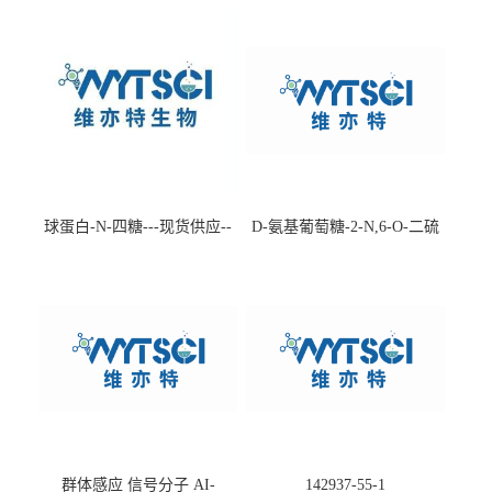
球蛋白-N-四糖---现货供应--
D-氨基葡萄糖-2-N,6-O-二硫
-75660-79-6
酸盐钠盐---202266-99-7
群体感应 信号分子 AI-
142937-55-1