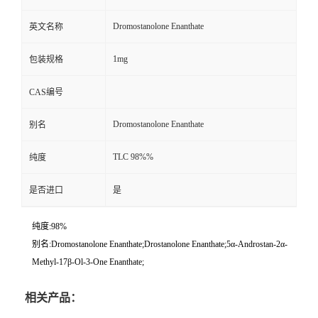
Dromostanolone Enanthate
英文名称
1mg
包装规格
CAS编号
Dromostanolone Enanthate
别名
TLC 98%%
纯度
是否进口
是
纯度:98%
别名:Dromostanolone Enanthate;Drostanolone Enanthate;5α-Androstan-2α-
Methyl-17β-Ol-3-One Enanthate;
相关产品：