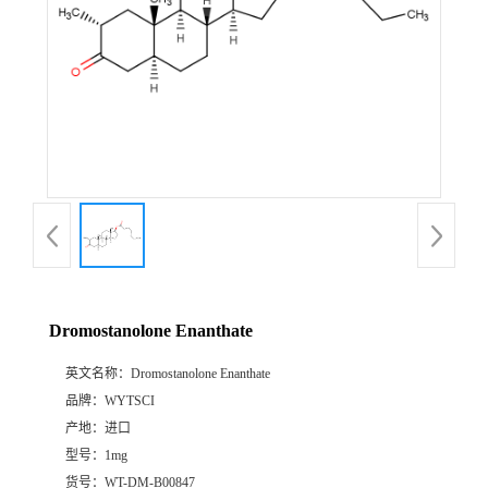
Dromostanolone Enanthate
英文名称：
Dromostanolone Enanthate
品牌：
WYTSCI
产地：
进口
型号：
1mg
货号：
WT-DM-B00847