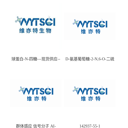
球蛋白-N-四糖---现货供应--
D-氨基葡萄糖-2-N,6-O-二硫
-75660-79-6
酸盐钠盐---202266-99-7
群体感应 信号分子 AI-
142937-55-1