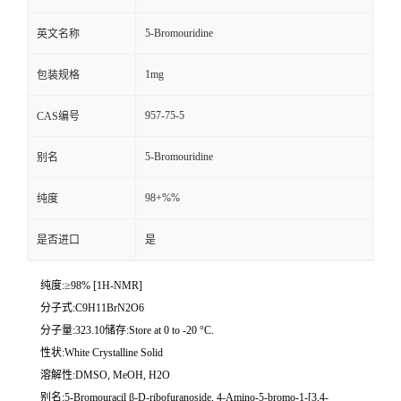
5-Bromouridine
英文名称
1mg
包装规格
957-75-5
CAS编号
5-Bromouridine
别名
98+%%
纯度
是否进口
是
纯度:≥98% [1H-NMR]
分子式:C9H11BrN2O6
分子量:323.10储存:Store at 0 to -20 °C.
性状:White Crystalline Solid
溶解性:DMSO, MeOH, H2O
别名:5-Bromouracil β-D-ribofuranoside, 4-Amino-5-bromo-1-[3,4-