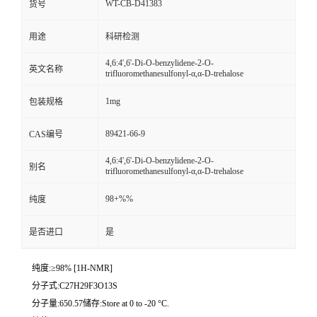
WT-CB-D41383
货号
用途
科研检测
4,6:4',6'-Di-O-benzylidene-2-O-
英文名称
trifluoromethanesulfonyl-α,α-D-trehalose
1mg
包装规格
89421-66-9
CAS编号
4,6:4',6'-Di-O-benzylidene-2-O-
别名
trifluoromethanesulfonyl-α,α-D-trehalose
98+%%
纯度
是否进口
是
纯度:≥98% [1H-NMR]
分子式:C27H29F3O13S
分子量:650.57储存:Store at 0 to -20 °C.