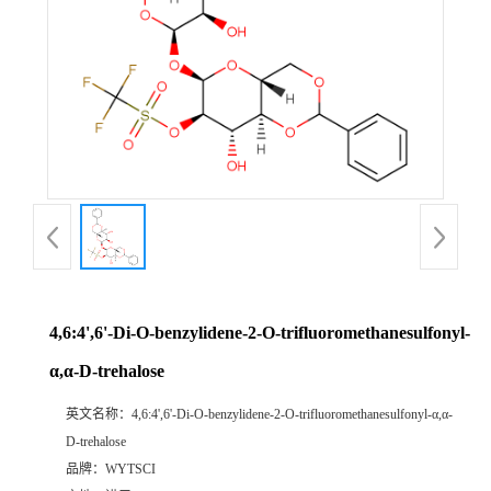
4,6:4',6'-Di-O-benzylidene-2-O-trifluoromethanesulfonyl-
α,α-D-trehalose
英文名称：
4,6:4',6'-Di-O-benzylidene-2-O-trifluoromethanesulfonyl-α,α-
D-trehalose
品牌：
WYTSCI