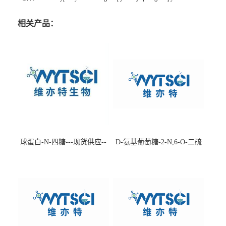
相关产品：
球蛋白-N-四糖---现货供应--
D-氨基葡萄糖-2-N,6-O-二硫
-75660-79-6
酸盐钠盐---202266-99-7