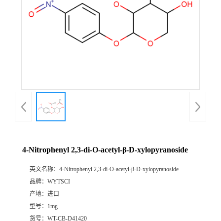
4-Nitrophenyl 2,3-di-O-acetyl-β-D-xylopyranoside
英文名称：
4-Nitrophenyl 2,3-di-O-acetyl-β-D-xylopyranoside
品牌：
WYTSCI
产地：
进口
型号：
1mg
货号：
WT-CB-D41420