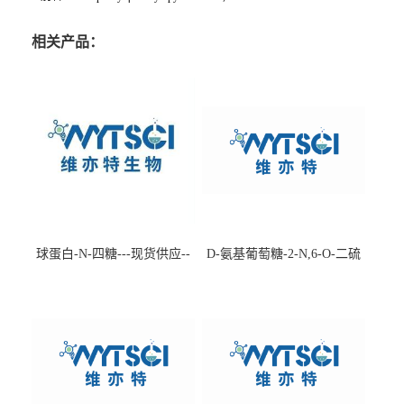
相关产品：
球蛋白-N-四糖---现货供应--
D-氨基葡萄糖-2-N,6-O-二硫
-75660-79-6
酸盐钠盐---202266-99-7