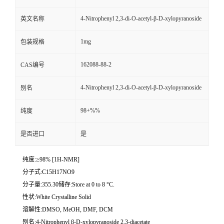
4-Nitrophenyl 2,3-di-O-acetyl-β-D-xylopyranoside
英文名称
1mg
包装规格
162088-88-2
CAS编号
4-Nitrophenyl 2,3-di-O-acetyl-β-D-xylopyranoside
别名
98+%%
纯度
是否进口
是
纯度:≥98% [1H-NMR]
分子式:C15H17NO9
分子量:355.30储存:Store at 0 to 8 °C.
性状:White Crystalline Solid
溶解性:DMSO, MeOH, DMF, DCM
别名:4-Nitrophenyl β-D-xylopyranoside 2,3-diacetate