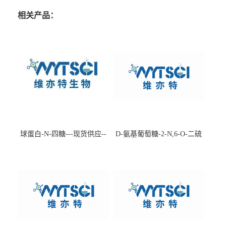
相关产品：
球蛋白-N-四糖---现货供应--
D-氨基葡萄糖-2-N,6-O-二硫
-75660-79-6
酸盐钠盐---202266-99-7