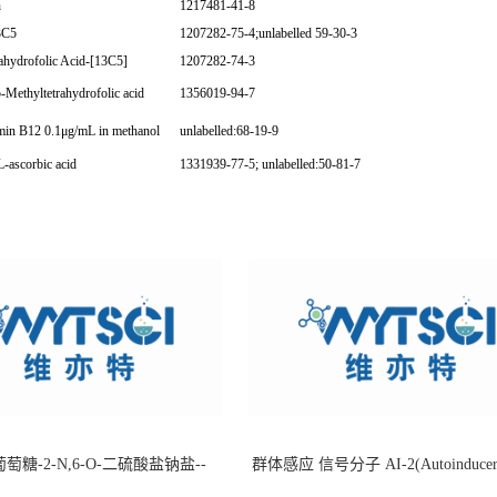
n
1217481-41-8
3C5
1207282-75-4;unlabelled 59-30-3
ahydrofolic Acid-[13C5]
1207282-74-3
Methyltetrahydrofolic acid
1356019-94-7
min B12 0.1μg/mL in methanol
unlabelled:68-19-9
-ascorbic acid
1331939-77-5; unlabelled:50-81-7
萄糖-2-N,6-O-二硫酸盐钠盐--
群体感应 信号分子 AI-2(Autoinducer 
-202266-99-7
货