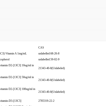
CAS
3C3]-Vitamin A 1mg/mL
unlabelled:68-26-8
copherol
unlabelled:59-02-9
itamin D2-[13C3] 10ug/ml in
21343-40-8(Unlabeled)
itamin D2-[13C3] 50ug/ml in
21343-40-8(Unlabeled)
itamin D2-[13C3] 100ug/ml in
21343-40-8(Unlabeled)
vitamin-D3-[13C5]
2785319-22-2