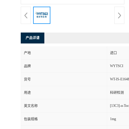
产品详请
产地
进口
WYTSCI
品牌
WT-IS-E164
货号
用途
科研检测
[13C3]-α-Toc
英文名称
1mg
包装规格