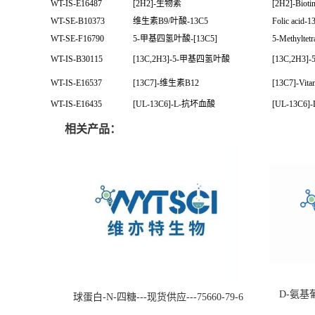
WT-IS-E16487
[2H2]-生物素
[2H2]-Bioti
WT-SE-B10373
维生素B9/叶酸-13C5
Folic acid-1
WT-SE-F16790
5-甲基四氢叶酸-[13C5]
5-Methyltetr
WT-IS-B30115
[13C,2H3]-5-甲基四氢叶酸
[13C,2H3]-5-
WT-IS-E16537
[13C7]-维生素B12
[13C7]-Vita
WT-IS-E16435
[UL-13C6]-L-抗坏血酸
[UL-13C6]-L
相关产品：
D-氨基葡
球蛋白-N-四糖---现货供应---75660-79-6