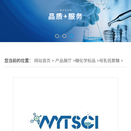
您当前的位置：
网站首页
>
产品展厅
>
糖化学标品
>
母乳低聚糖
>
[13C3]-6'-唾液酸乳糖钠盐---上海维亦特生物