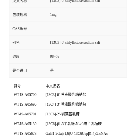
[13C3]-6'-sialyllactose sodium salt
英文名称
1mg
包装规格
CAS编号
[13C3]-6'-sialyllactose sodium salt
别名
98+%
纯度
是否进口
是
货号
中文品名
WT-IS-A05700
[13C3]-6'-
唾液酸乳糖钠盐
WT-IS-A05695
[13C4]-3'-
唾液酸乳糖钠盐
WT-IS-A05701
[13C6]-2’-
岩藻基乳糖
WT-IS-A05139
[13C6]-β1-3
半乳糖
-N-
乙酰半乳糖胺
WT-IS-A05673
Galβ1-2Galβ1,6(U-13C6Gapβ1,4)GlcNAc