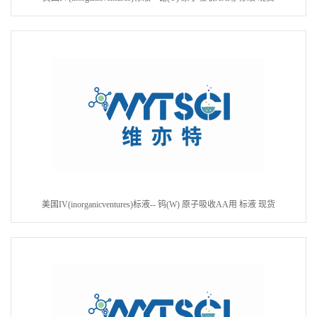
美国IV(inorganicventures)标液-- 钨(W) 原子吸收AA用 标液 现货