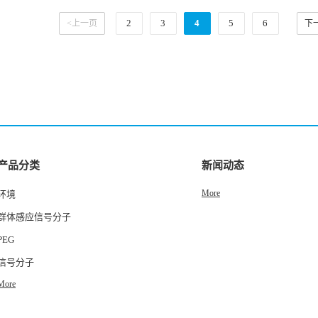
2
3
4
5
6
<上一页
下
产品分类
新闻动态
More
环境
群体感应信号分子
PEG
信号分子
More