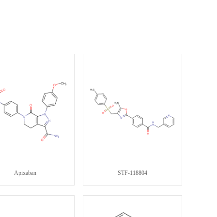
Apixaban
STF-118804