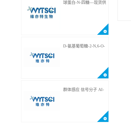
球蛋白-N-四糖---现货供
应---75660-79-6
D-氨基葡萄糖-2-N,6-O-
二硫酸盐钠盐---202266-
99-7
群体感应 信号分子 AI-
2(Autoinducer 2 ) 现货