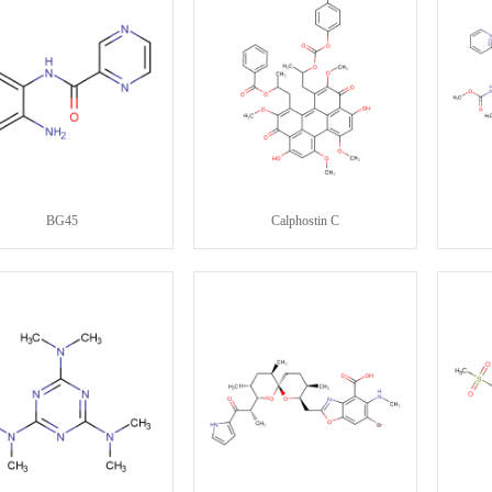
BG45
Calphostin C