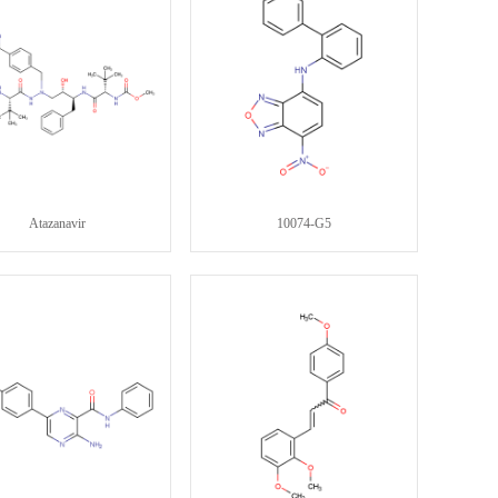
Atazanavir
10074-G5