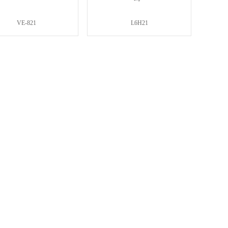
VE-821
L6H21